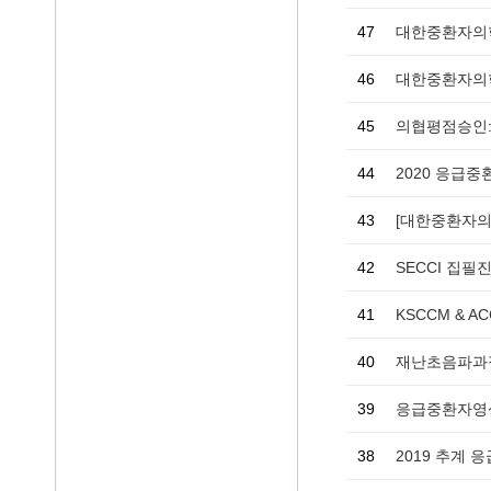
47
대한중환자의학
46
대한중환자의학회
45
의협평점승인: 
44
2020 응급중
43
[대한중환자의
42
SECCI 집필
41
KSCCM & ACC
40
39
응급중환자영상
38
2019 추계